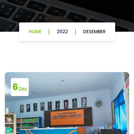
HOME
2022
DESEMBER
6
Des