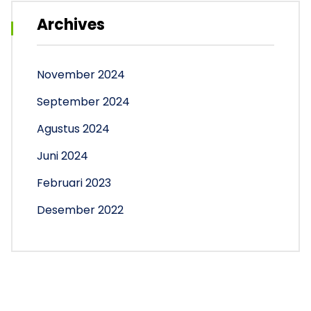
Archives
November 2024
September 2024
Agustus 2024
Juni 2024
Februari 2023
Desember 2022