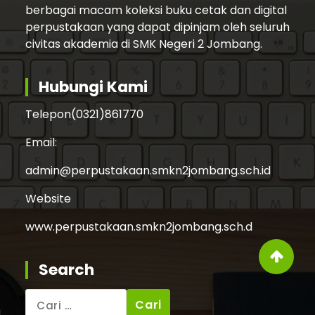
berbagai macam koleksi buku cetak dan digital
perpustakaan yang dapat dipinjam oleh seluruh
civitas akademia di SMK Negeri 2 Jombang.
Hubungi Kami
Telepon
(0321)861770
Email:
admin@perpustakaan.smkn2jombang.sch.id
Website
www.perpustakaan.smkn2jombang.sch.d
Search
Cari
untuk: