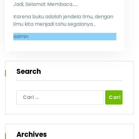
Jadi, Selamat Membaca……
Karena buku adalah jendela Ilmu, dengan
ilmu kita menjadi tahu segalanya…
admin
Search
Cari
untuk:
Archives