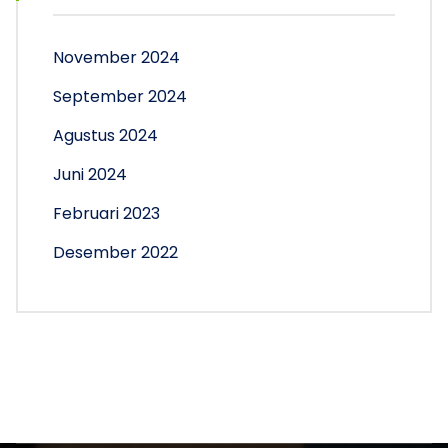
November 2024
September 2024
Agustus 2024
Juni 2024
Februari 2023
Desember 2022