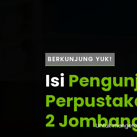
BERKUNJUNG YUK!
Isi
Pengun
Perpustak
2 Jomban
Untuk mengetah