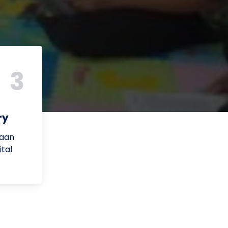
3
ry
kaan
tal