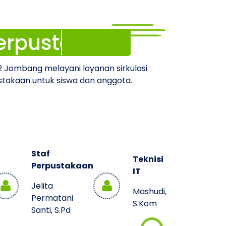
lmu
erpustakaan
 Jombang melayani layanan sirkulasi
takaan untuk siswa dan anggota.
Staf
Teknisi
Perpustakaan
IT
Jelita
Mashudi,
Permatani
S.Kom
Santi, S.Pd