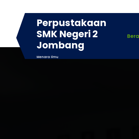
Skip
to
content
Perpustakaan
SMK Negeri 2
Ber
Jombang
Menara Ilmu