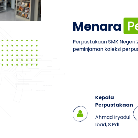
I
Menara
P
Perpustakaan SMK Negeri 2
peminjaman koleksi perpus
Kepala
Perpustakaan
Ahmad Iryadul
Ibad, S.PdI.