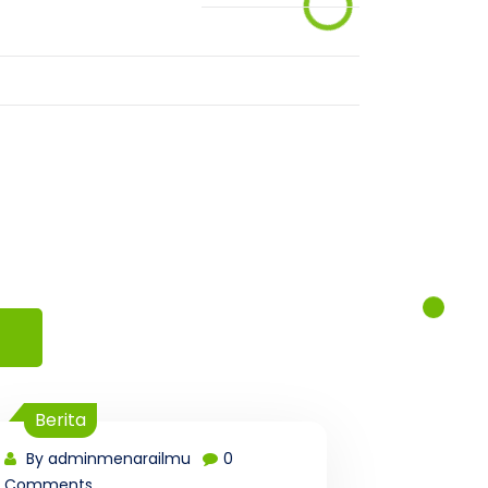
an
u
Berita
By adminmenarailmu
0
Comments