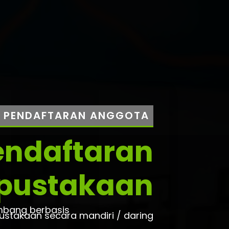
PENDAFTARAN ANGGOTA
ndaftaran
rpustakaan
ombang berbasis
stakaan secara mandiri / daring