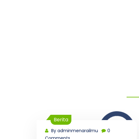
Berita
By adminmenarailmu
0
Comments