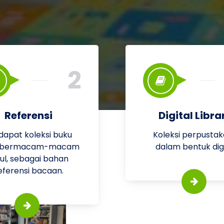
2
Referensi
Digital Libra
dapat koleksi buku
Koleksi perpusta
 bermacam-macam
dalam bentuk digi
dul, sebagai bahan
eferensi bacaan.