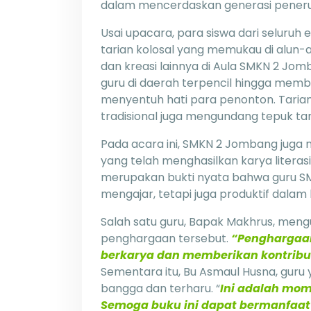
dalam mencerdaskan generasi peneru
Usai upacara, para siswa dari seluru
tarian kolosal yang memukau di alun-a
dan kreasi lainnya di Aula SMKN 2 J
guru di daerah terpencil hingga me
menyentuh hati para penonton. Tarian 
tradisional juga mengundang tepuk tan
Pada acara ini, SMKN 2 Jombang juga
yang telah menghasilkan karya literasi
merupakan bukti nyata bahwa guru S
mengajar, tetapi juga produktif dalam
Salah satu guru, Bapak Makhrus, me
penghargaan tersebut.
“Penghargaan
berkarya dan memberikan kontribusi
Sementara itu, Bu Asmaul Husna, guru
bangga dan terharu. “
Ini adalah mom
Semoga buku ini dapat bermanfaat