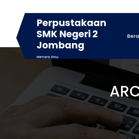
Skip
to
content
Perpustakaan
SMK Negeri 2
Ber
Jombang
Menara Ilmu
ARC