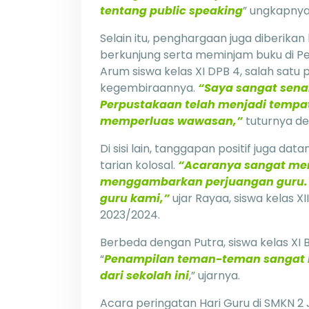
tentang public speaking
” ungkapnya
Selain itu, penghargaan juga diberikan 
berkunjung serta meminjam buku di Pe
Arum siswa kelas XI DPB 4, salah sa
kegembiraannya.
“Saya sangat sena
Perpustakaan telah menjadi tempat 
memperluas wawasan,”
tuturnya d
Di sisi lain, tanggapan positif juga d
tarian kolosal.
“Acaranya sangat men
menggambarkan perjuangan guru. 
guru kami,”
ujar Rayaa, siswa kelas XI
2023/2024.
Berbeda dengan Putra, siswa kelas XI B
“
Penampilan teman-teman sangat 
dari sekolah ini
,” ujarnya.
Acara peringatan Hari Guru di SMKN 2 