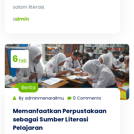
salam literasi.
a
dmin
6
Feb
Berita
By adminmenarailmu
0 Comments
Memanfaatkan Perpustakaan
sebagai Sumber Literasi
Pelajaran