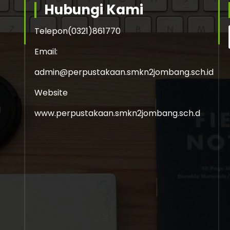
Hubungi Kami
Telepon
(0321)861770
Email:
admin@perpustakaan.smkn2jombang.sch.id
Website
www.perpustakaan.smkn2jombang.sch.d