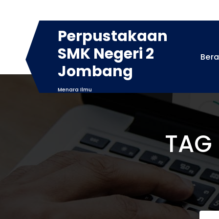
Skip
to
content
Perpustakaan
SMK Negeri 2
Ber
Jombang
Menara Ilmu
TAG