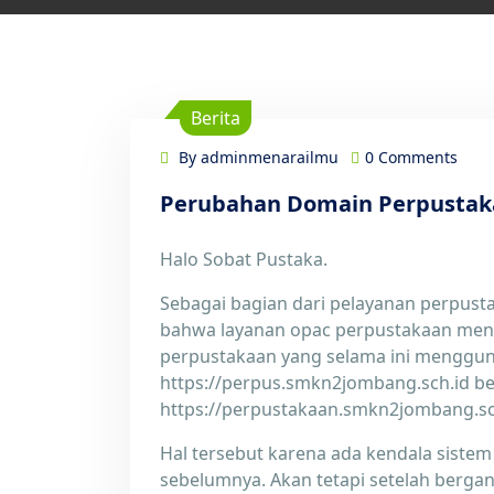
Berita
By adminmenarailmu
0 Comments
Perubahan Domain Perpusta
3
Jun
Halo Sobat Pustaka.
Sebagai bagian dari pelayanan perpusta
bahwa layanan opac perpustakaan mena
perpustakaan yang selama ini menggu
https://perpus.smkn2jombang.sch.id be
https://perpustakaan.smkn2jombang.sc
Hal tersebut karena ada kendala siste
sebelumnya. Akan tetapi setelah berga