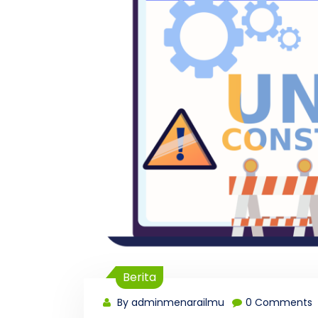
Berita
By adminmenarailmu
0 Comments