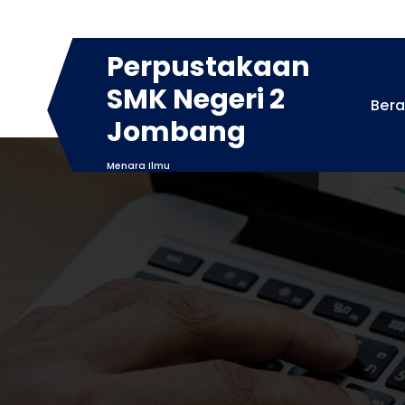
Skip
to
content
Perpustakaan
SMK Negeri 2
Ber
Jombang
Menara Ilmu