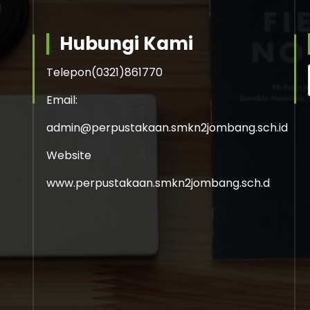
Hubungi Kami
Telepon
(0321)861770
Email:
admin@perpustakaan.smkn2jombang.sch.id
Website
www.perpustakaan.smkn2jombang.sch.d