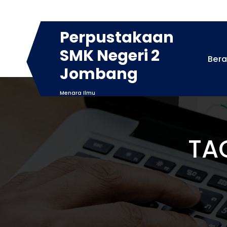
Skip
to
content
Perpustakaan
SMK Negeri 2
Ber
Jombang
Menara Ilmu
TA