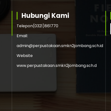
Hubungi Kami
Telepon
(0321)861770
Email:
admin@perpustakaan.smkn2jombang.sch.id
Website
www.perpustakaan.smkn2jombang.sch.d